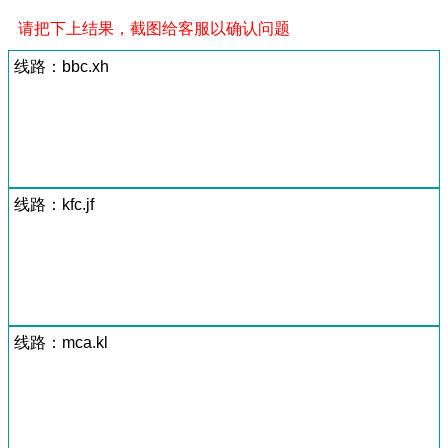
请把下上结果，截图给客服以确认问题
线路：bbc.xh
线路：kfc.jf
线路：mca.kl